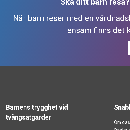
Ska ditt barn resa
När barn reser med en vårdnads
ensam finns det 
Barnens trygghet vid
Snab
tvångsåtgärder
Om os