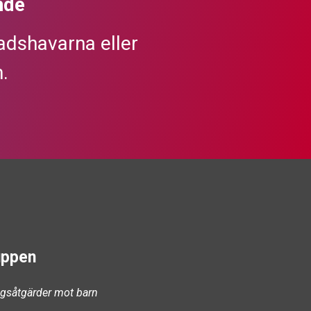
nde
dshavarna eller
.
uppen
ångsåtgärder mot barn