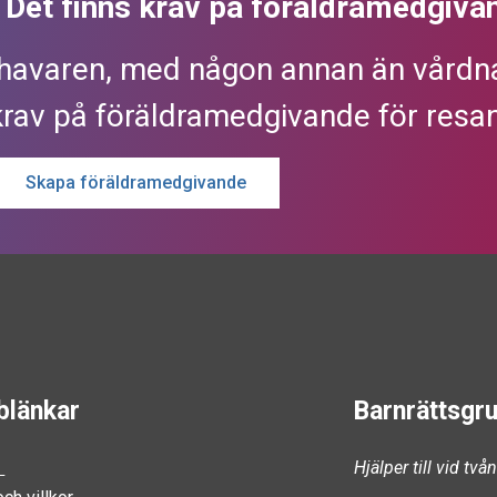
? Det finns krav på föräldramedgiva
havaren, med någon annan än vårdna
krav på föräldramedgivande för resan
Skapa föräldramedgivande
blänkar
Barnrättsgr
s
Hjälper till vid tv