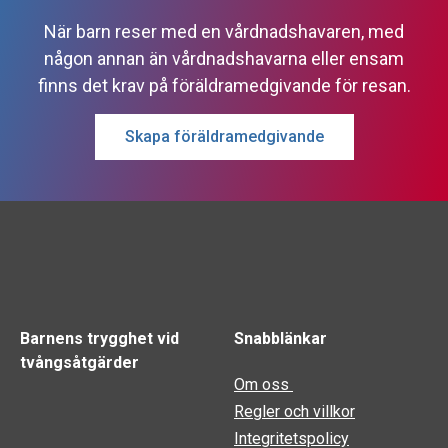
När barn reser med en vårdnadshavaren, med
någon annan än vårdnadshavarna eller ensam
finns det krav på föräldramedgivande för resan.
Skapa föräldramedgivande
Barnens trygghet vid
Snabblänkar
tvångsåtgärder
Om oss
Regler och villkor
Integritetspolicy