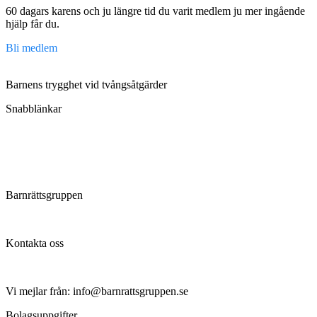
60 dagars karens och ju längre tid du varit medlem ju mer ingående
hjälp får du.
Bli medlem
Barnens trygghet vid tvångsåtgärder
Snabblänkar
Om oss
Regler och villkor
Integritetspolicy
Aktuellt
Barnrättsgruppen
Hjälper till vid tvångsåtgärder mot barn
Kontakta oss
Kontakta oss
Vi mejlar från: info@barnrattsgruppen.se
Bolagsuppgifter