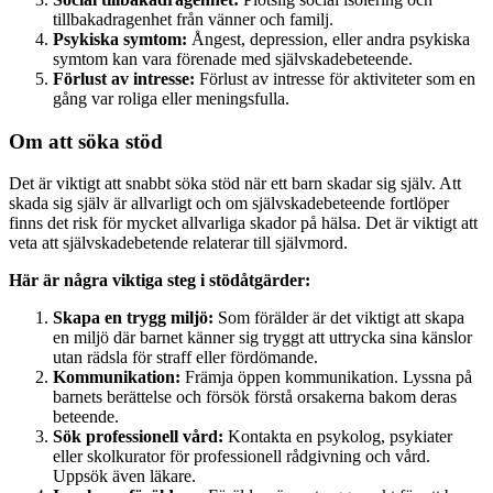
tillbakadragenhet från vänner och familj.
Psykiska symtom:
Ångest, depression, eller andra psykiska
symtom kan vara förenade med självskadebeteende.
Förlust av intresse:
Förlust av intresse för aktiviteter som en
gång var roliga eller meningsfulla.
Om att söka stöd
Det är viktigt att snabbt söka stöd när ett barn skadar sig själv. Att
skada sig själv är allvarligt och om självskadebeteende fortlöper
finns det risk för mycket allvarliga skador på hälsa. Det är viktigt att
veta att självskadebetende relaterar till självmord.
Här är några viktiga steg i stödåtgärder:
Skapa en trygg miljö:
Som förälder är det viktigt att skapa
en miljö där barnet känner sig tryggt att uttrycka sina känslor
utan rädsla för straff eller fördömande.
Kommunikation:
Främja öppen kommunikation. Lyssna på
barnets berättelse och försök förstå orsakerna bakom deras
beteende.
Sök professionell vård:
Kontakta en psykolog, psykiater
eller skolkurator för professionell rådgivning och vård.
Uppsök även läkare.