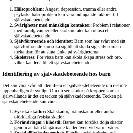
Hälsoproblem:
Ångest, depression, trauma eller andra
psykiska hälsoproblem kan vara bidragande faktorer till
självskadebeteende.
Svårigheter med mänskliga kontakter:
Problem i relationer
med familj, vänner eller skolkamrater kan utlösa ett
självskadebeteende.
Självförtroende och identitet:
Barn som har svårt med sitt
självförtroende kan söka sig till att skada sig själv som en
mekanism för att sluta tänka på svårigheterna.
Skolstress:
För vissa barn kan skola skapa stress och oro,
vilket kan leda till ett självskadebeteende.
Identifiering av självskadebeteende hos barn
Det kan vara svårt att identifiera ett självskadebeteende om det inte
uppenbarligen är synligt. Om du ser skador på kroppen som är
självvållande är det ett tecken på självskadebeteende. Tecken på
självskadebeteende kan vara:
Fysiska skador:
Skärskador, brännskador eller andra
oförklarliga fysiska skador.
Förändringar i klädstil:
Barnet kan försöka dölja skador
genom att bära långärmade kläder även vid varmt väder.
Social tillbakadragenhet:
Plötslig social isolering och