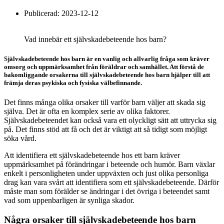
Publicerad:
2023-12-12
Vad innebär ett självskadebeteende hos barn?
Självskadebeteende hos barn är en vanlig och allvarlig fråga som kräver
omsorg och uppmärksamhet från föräldrar och samhället. Att förstå de
bakomliggande orsakerna till självskadebeteende hos barn hjälper till att
främja deras psykiska och fysiska välbefinnande.
Det finns många olika orsaker till varför barn väljer att skada sig
själva. Det är ofta en komplex serie av olika faktorer.
Självskadebeteendet kan också vara ett olyckligt sätt att uttrycka sig
på. Det finns stöd att få och det är viktigt att så tidigt som möjligt
söka vård.
Att identifiera ett självskadebeteende hos ett barn kräver
uppmärksamhet på förändringar i beteende och humör. Barn växlar
enkelt i personligheten under uppväxten och just olika personliga
drag kan vara svårt att identifiera som ett självskadebeteende. Därför
måste man som förälder se ändringar i det övriga i beteendet samt
vad som uppenbarligen är synliga skador.
Några orsaker till självskadebeteende hos barn