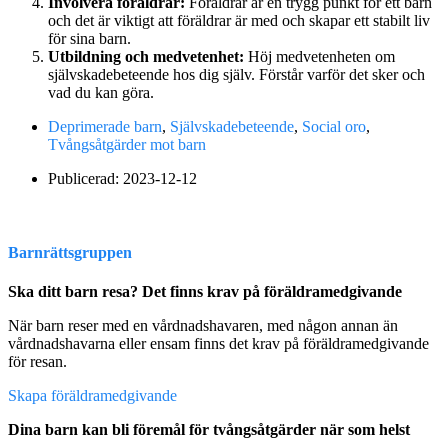
Involvera föräldrar:
Föräldrar är en trygg punkt för ett barn
och det är viktigt att föräldrar är med och skapar ett stabilt liv
för sina barn.
Utbildning och medvetenhet:
Höj medvetenheten om
självskadebeteende hos dig själv. Förstår varför det sker och
vad du kan göra.
Deprimerade barn
,
Självskadebeteende
,
Social oro
,
Tvångsåtgärder mot barn
Publicerad:
2023-12-12
Barnrättsgruppen
Ska ditt barn resa? Det finns krav på föräldramedgivande
När barn reser med en vårdnadshavaren, med någon annan än
vårdnadshavarna eller ensam finns det krav på föräldramedgivande
för resan.
Skapa föräldramedgivande
Dina barn kan bli föremål för tvångsåtgärder när som helst