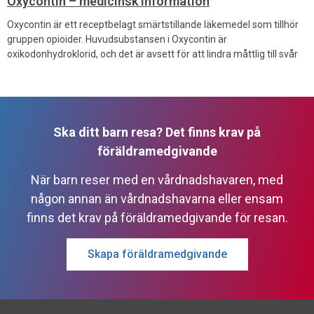
Oxycontin – medicinsk information
Oxycontin är ett receptbelagt smärtstillande läkemedel som tillhör
gruppen opioider. Huvudsubstansen i Oxycontin är
oxikodonhydroklorid, och det är avsett för att lindra måttlig till svår
Ska ditt barn resa? Det finns krav på
föräldramedgivande
När barn reser med en vårdnadshavaren, med
någon annan än vårdnadshavarna eller ensam
finns det krav på föräldramedgivande för resan.
Skapa föräldramedgivande