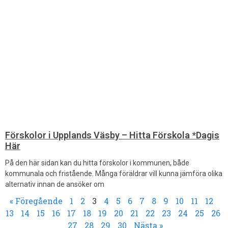
Förskolor i Upplands Väsby – Hitta Förskola *Dagis
Här
På den här sidan kan du hitta förskolor i kommunen, både
kommunala och fristående. Många föräldrar vill kunna jämföra olika
alternativ innan de ansöker om
« Föregående
1
2
3
4
5
6
7
8
9
10
11
12
13
14
15
16
17
18
19
20
21
22
23
24
25
26
27
28
29
30
Nästa »