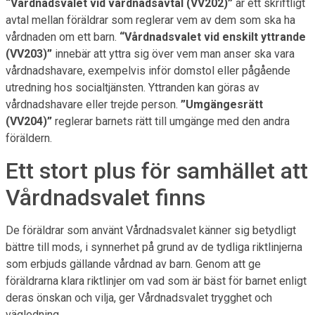
“Vårdnadsvalet vid vårdnadsavtal (VV202)”
är ett skriftligt
avtal mellan föräldrar som reglerar vem av dem som ska ha
vårdnaden om ett barn.
“Vårdnadsvalet vid enskilt yttrande
(VV203)”
innebär att yttra sig över vem man anser ska vara
vårdnadshavare, exempelvis inför domstol eller pågående
utredning hos socialtjänsten. Yttranden kan göras av
vårdnadshavare eller trejde person.
”Umgängesrätt
(VV204)”
reglerar barnets rätt till umgänge med den andra
föräldern.
Ett stort plus för samhället att
Vårdnadsvalet finns
De föräldrar som använt Vårdnadsvalet känner sig betydligt
bättre till mods, i synnerhet på grund av de tydliga riktlinjerna
som erbjuds gällande vårdnad av barn. Genom att ge
föräldrarna klara riktlinjer om vad som är bäst för barnet enligt
deras önskan och vilja, ger Vårdnadsvalet trygghet och
vägledning.