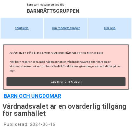
Barn som riskerar att fara illa
BARNRÄTTSGRUPPEN
Startsida
Om medlemskapet
Om oss
GLÖM INTE FÖRÄLDRAMEDGIVANDE NÄR DU RESER MED BARN
När barn reser ensam, med någon annan en vårdnadshavarna eller bara en av
vårdnadshavaren så kan du beställa ditt föräldramedgivande genom att klicka på läs
mer.
Läs mer om kraven
BARN OCH UNGDOMAR
Vårdnadsvalet är en ovärderlig tillgång
för samhället
Publicerad:
2024-06-16