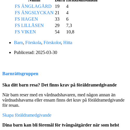
FS ÄNGLAGÅRD
19
4
FS ÄNGSLYCKAN
21
4
FS HAGEN
33
6
FS LILLÅSEN
29
7,3
FS VIKEN
54
10,8
Barn
,
Förskola
,
Förskolor
,
Hitta
Publicerad:
2025-03-30
Barnrättsgruppen
Ska ditt barn resa? Det finns krav på föräldramedgivande
När barn reser med en vårdnadshavaren, med någon annan än
vårdnadshavarna eller ensam finns det krav på föräldramedgivande
för resan.
Skapa föräldramedgivande
Dina barn kan bli föremål för tvångsåtgärder när som helst