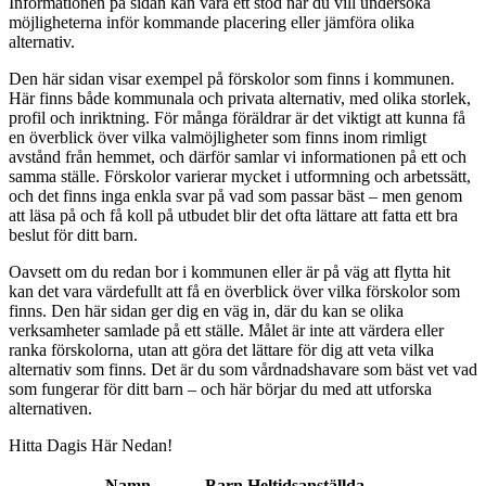
Informationen på sidan kan vara ett stöd när du vill undersöka
möjligheterna inför kommande placering eller jämföra olika
alternativ.
Den här sidan visar exempel på förskolor som finns i kommunen.
Här finns både kommunala och privata alternativ, med olika storlek,
profil och inriktning. För många föräldrar är det viktigt att kunna få
en överblick över vilka valmöjligheter som finns inom rimligt
avstånd från hemmet, och därför samlar vi informationen på ett och
samma ställe. Förskolor varierar mycket i utformning och arbetssätt,
och det finns inga enkla svar på vad som passar bäst – men genom
att läsa på och få koll på utbudet blir det ofta lättare att fatta ett bra
beslut för ditt barn.
Oavsett om du redan bor i kommunen eller är på väg att flytta hit
kan det vara värdefullt att få en överblick över vilka förskolor som
finns. Den här sidan ger dig en väg in, där du kan se olika
verksamheter samlade på ett ställe. Målet är inte att värdera eller
ranka förskolorna, utan att göra det lättare för dig att veta vilka
alternativ som finns. Det är du som vårdnadshavare som bäst vet vad
som fungerar för ditt barn – och här börjar du med att utforska
alternativen.
Hitta Dagis Här Nedan!
Namn
Barn
Heltidsanställda