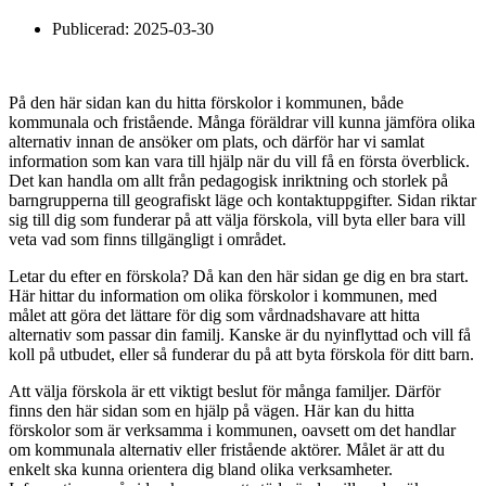
Publicerad:
2025-03-30
På den här sidan kan du hitta förskolor i kommunen, både
kommunala och fristående. Många föräldrar vill kunna jämföra olika
alternativ innan de ansöker om plats, och därför har vi samlat
information som kan vara till hjälp när du vill få en första överblick.
Det kan handla om allt från pedagogisk inriktning och storlek på
barngrupperna till geografiskt läge och kontaktuppgifter. Sidan riktar
sig till dig som funderar på att välja förskola, vill byta eller bara vill
veta vad som finns tillgängligt i området.
Letar du efter en förskola? Då kan den här sidan ge dig en bra start.
Här hittar du information om olika förskolor i kommunen, med
målet att göra det lättare för dig som vårdnadshavare att hitta
alternativ som passar din familj. Kanske är du nyinflyttad och vill få
koll på utbudet, eller så funderar du på att byta förskola för ditt barn.
Att välja förskola är ett viktigt beslut för många familjer. Därför
finns den här sidan som en hjälp på vägen. Här kan du hitta
förskolor som är verksamma i kommunen, oavsett om det handlar
om kommunala alternativ eller fristående aktörer. Målet är att du
enkelt ska kunna orientera dig bland olika verksamheter.