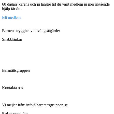
60 dagars karens och ju längre tid du varit medlem ju mer ingående
hjälp får du.
Bli medlem
Barnens trygghet vid tvångsåtgärder
Snabblänkar
Om oss
Regler och villkor
Integritetspolicy
Aktuellt
Barnrättsgruppen
Hjälper till vid tvångsåtgärder mot barn
Kontakta oss
Kontakta oss
Vi mejlar från: info@barnrattsgruppen.se
Bolagsuppgifter