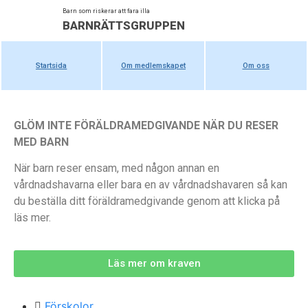
Barn som riskerar att fara illa
BARNRÄTTSGRUPPEN
Startsida
Om medlemskapet
Om oss
GLÖM INTE FÖRÄLDRAMEDGIVANDE NÄR DU RESER
MED BARN
När barn reser ensam, med någon annan en
vårdnadshavarna eller bara en av vårdnadshavaren så kan
du beställa ditt föräldramedgivande genom att klicka på
läs mer.
Läs mer om kraven
Förskolor