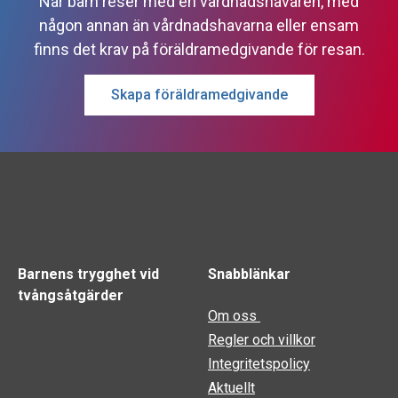
När barn reser med en vårdnadshavaren, med
någon annan än vårdnadshavarna eller ensam
finns det krav på föräldramedgivande för resan.
Skapa föräldramedgivande
Barnens trygghet vid
Snabblänkar
tvångsåtgärder
Om oss
Regler och villkor
Integritetspolicy
Aktuellt