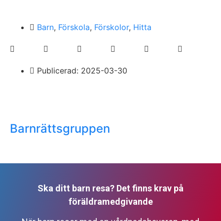
Barn
,
Förskola
,
Förskolor
,
Hitta
Publicerad:
2025-03-30
Barnrättsgruppen
Ska ditt barn resa? Det finns krav på
föräldramedgivande