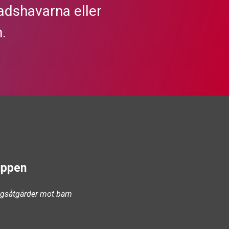
dshavarna eller
.
uppen
ångsåtgärder mot barn