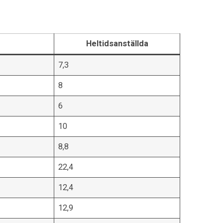
Heltidsanställda
7,3
8
6
10
8,8
22,4
12,4
12,9