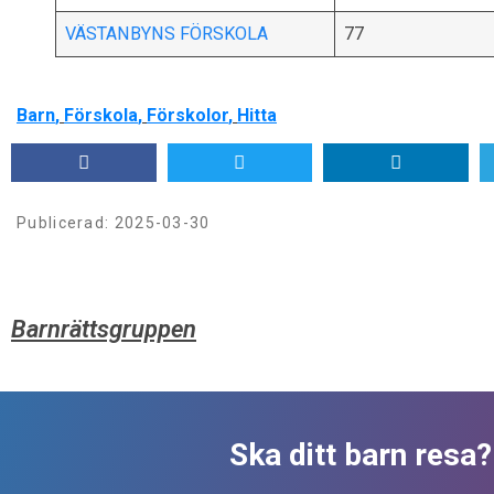
VÄSTANBYNS FÖRSKOLA
77
Barn
,
Förskola
,
Förskolor
,
Hitta
Publicerad:
2025-03-30
Barnrättsgruppen
Ska ditt barn resa