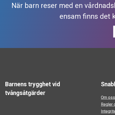
När barn reser med en vårdnads
ensam finns det 
Barnens trygghet vid
Snab
tvångsåtgärder
Om os
Regler o
Integrit