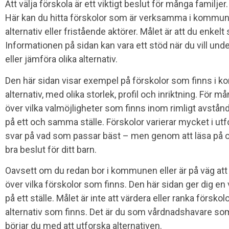
Att välja förskola är ett viktigt beslut för många familje
Här kan du hitta förskolor som är verksamma i kommu
alternativ eller fristående aktörer. Målet är att du enkel
Informationen på sidan kan vara ett stöd när du vill u
eller jämföra olika alternativ.
Den här sidan visar exempel på förskolor som finns i
alternativ, med olika storlek, profil och inriktning. För må
över vilka valmöjligheter som finns inom rimligt avstån
på ett och samma ställe. Förskolor varierar mycket i ut
svar på vad som passar bäst – men genom att läsa på och f
bra beslut för ditt barn.
Oavsett om du redan bor i kommunen eller är på väg att fl
över vilka förskolor som finns. Den här sidan ger dig en
på ett ställe. Målet är inte att värdera eller ranka förskolo
alternativ som finns. Det är du som vårdnadshavare som
börjar du med att utforska alternativen.