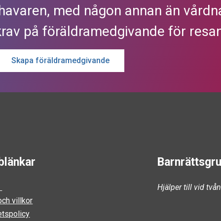
havaren, med någon annan än vårdna
krav på föräldramedgivande för resan
Skapa föräldramedgivande
blänkar
Barnrättsgr
s
Hjälper till vid tv
ch villkor
etspolicy