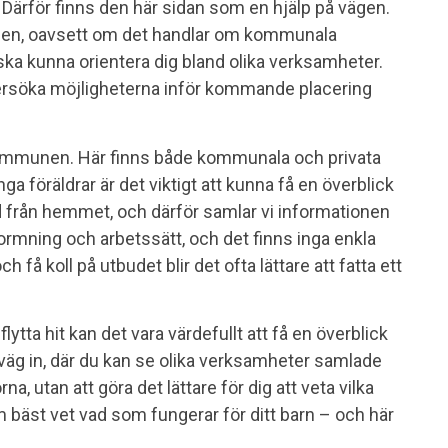
r. Därför finns den här sidan som en hjälp på vägen.
nen, oavsett om det handlar om kommunala
t ska kunna orientera dig bland olika verksamheter.
ndersöka möjligheterna inför kommande placering
 kommunen. Här finns både kommunala och privata
nga föräldrar är det viktigt att kunna få en överblick
d från hemmet, och därför samlar vi informationen
formning och arbetssätt, och det finns inga enkla
å koll på utbudet blir det ofta lättare att fatta ett
ytta hit kan det vara värdefullt att få en överblick
 väg in, där du kan se olika verksamheter samlade
rna, utan att göra det lättare för dig att veta vilka
 bäst vet vad som fungerar för ditt barn – och här