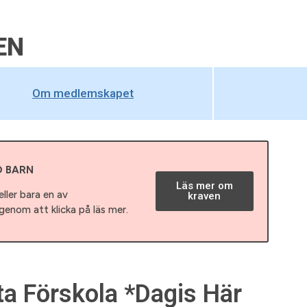
EN
Om medlemskapet
D BARN
Läs mer om
ller bara en av
kraven
enom att klicka på läs mer.
ta Förskola *Dagis Här