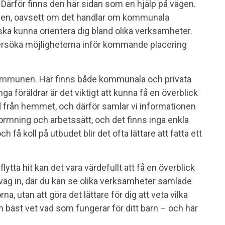
r. Därför finns den här sidan som en hjälp på vägen.
nen, oavsett om det handlar om kommunala
t ska kunna orientera dig bland olika verksamheter.
ndersöka möjligheterna inför kommande placering
 kommunen. Här finns både kommunala och privata
nga föräldrar är det viktigt att kunna få en överblick
d från hemmet, och därför samlar vi informationen
formning och arbetssätt, och det finns inga enkla
å koll på utbudet blir det ofta lättare att fatta ett
ytta hit kan det vara värdefullt att få en överblick
 väg in, där du kan se olika verksamheter samlade
rna, utan att göra det lättare för dig att veta vilka
 bäst vet vad som fungerar för ditt barn – och här