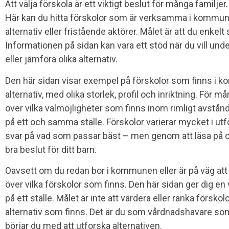
Att välja förskola är ett viktigt beslut för många familje
Här kan du hitta förskolor som är verksamma i kommu
alternativ eller fristående aktörer. Målet är att du enkel
Informationen på sidan kan vara ett stöd när du vill u
eller jämföra olika alternativ.
Den här sidan visar exempel på förskolor som finns i
alternativ, med olika storlek, profil och inriktning. För må
över vilka valmöjligheter som finns inom rimligt avstån
på ett och samma ställe. Förskolor varierar mycket i ut
svar på vad som passar bäst – men genom att läsa på och f
bra beslut för ditt barn.
Oavsett om du redan bor i kommunen eller är på väg att fl
över vilka förskolor som finns. Den här sidan ger dig en
på ett ställe. Målet är inte att värdera eller ranka förskolo
alternativ som finns. Det är du som vårdnadshavare som
börjar du med att utforska alternativen.