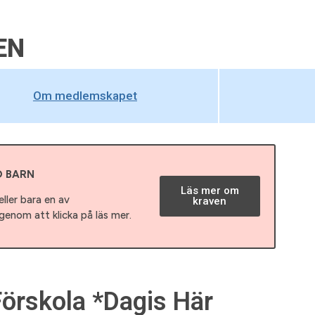
EN
Om medlemskapet
D BARN
Läs mer om
ller bara en av
kraven
enom att klicka på läs mer.
 Förskola *Dagis Här