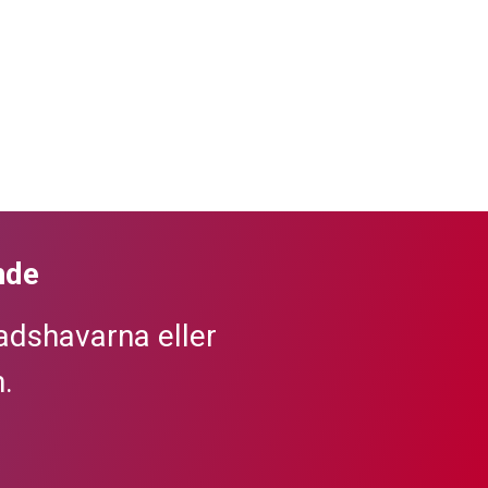
nde
dshavarna eller
.