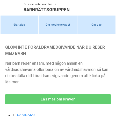
Barn som riskerar att fara illa
BARNRÄTTSGRUPPEN
Startsida
Om medlemskapet
Om oss
GLÖM INTE FÖRÄLDRAMEDGIVANDE NÄR DU RESER
MED BARN
När barn reser ensam, med någon annan en
vårdnadshavarna eller bara en av vårdnadshavaren så kan
du beställa ditt föräldramedgivande genom att klicka på
läs mer.
Läs mer om kraven
Förskolor