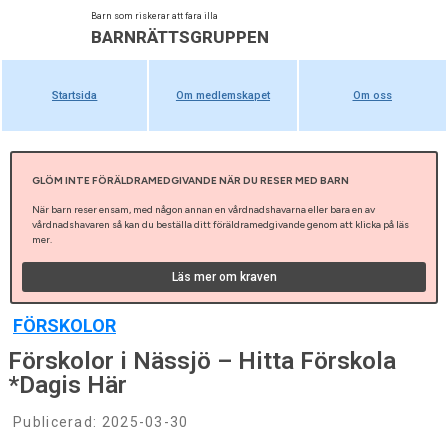
Barn som riskerar att fara illa
BARNRÄTTSGRUPPEN
Startsida
Om medlemskapet
Om oss
GLÖM INTE FÖRÄLDRAMEDGIVANDE NÄR DU RESER MED BARN
När barn reser ensam, med någon annan en vårdnadshavarna eller bara en av
vårdnadshavaren så kan du beställa ditt föräldramedgivande genom att klicka på läs
mer.
Läs mer om kraven
FÖRSKOLOR
Förskolor i Nässjö – Hitta Förskola
*Dagis Här
Publicerad:
2025-03-30