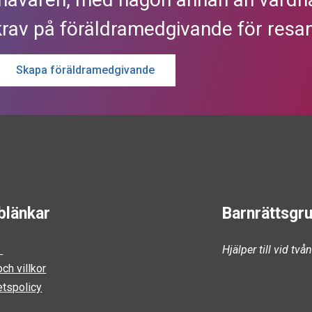
krav på föräldramedgivande för resan
Skapa föräldramedgivande
blänkar
Barnrättsgr
s
Hjälper till vid tv
ch villkor
etspolicy