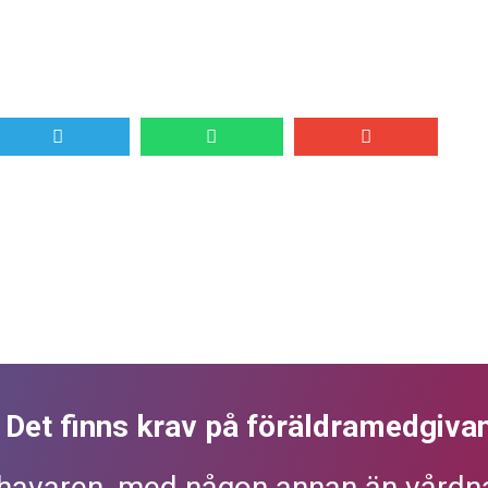
? Det finns krav på föräldramedgiva
havaren, med någon annan än vårdna