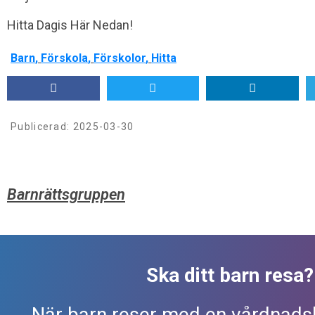
Hitta Dagis Här Nedan!
Barn
,
Förskola
,
Förskolor
,
Hitta
Publicerad:
2025-03-30
Barnrättsgruppen
Ska ditt barn resa
När barn reser med en vårdnads