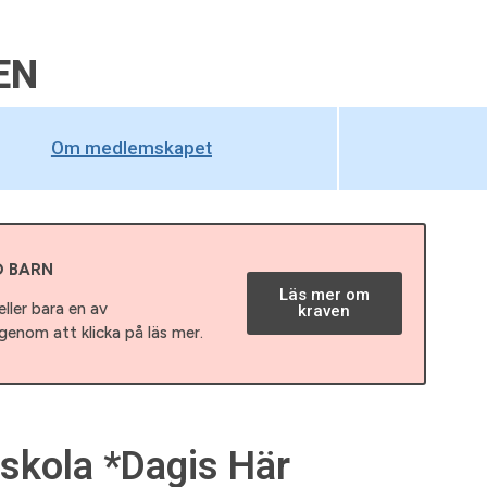
EN
Om medlemskapet
D BARN
Läs mer om
ller bara en av
kraven
enom att klicka på läs mer.
rskola *Dagis Här