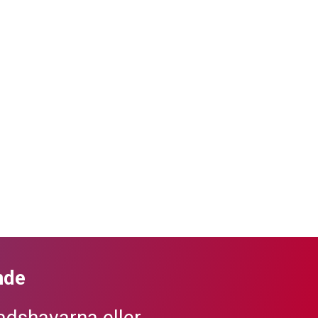
nde
dshavarna eller