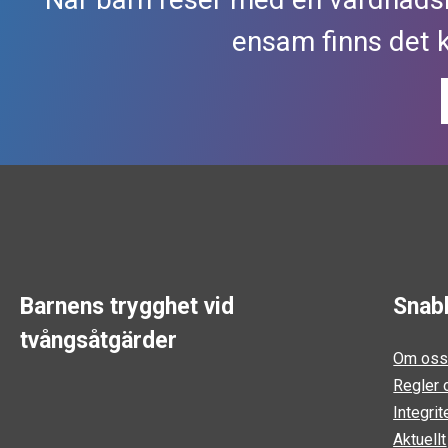
ensam finns det 
Barnens trygghet vid
Snab
tvångsåtgärder
Om os
Regler o
Integrit
Aktuellt