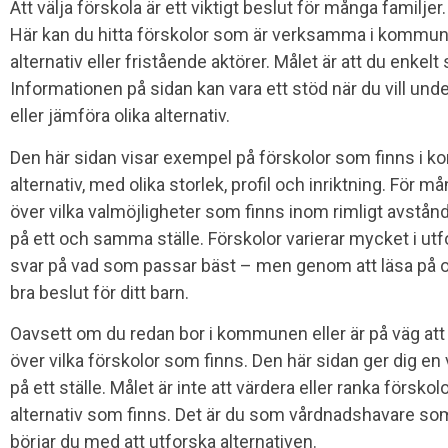
Att välja förskola är ett viktigt beslut för många familje
Här kan du hitta förskolor som är verksamma i kommu
alternativ eller fristående aktörer. Målet är att du enkel
Informationen på sidan kan vara ett stöd när du vill u
eller jämföra olika alternativ.
Den här sidan visar exempel på förskolor som finns i
alternativ, med olika storlek, profil och inriktning. För må
över vilka valmöjligheter som finns inom rimligt avstån
på ett och samma ställe. Förskolor varierar mycket i ut
svar på vad som passar bäst – men genom att läsa på och f
bra beslut för ditt barn.
Oavsett om du redan bor i kommunen eller är på väg att fl
över vilka förskolor som finns. Den här sidan ger dig en
på ett ställe. Målet är inte att värdera eller ranka förskolo
alternativ som finns. Det är du som vårdnadshavare som
börjar du med att utforska alternativen.