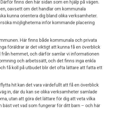
r. Därför finns den här sidan som en hjälp på vägen.
nen, oavsett om det handlar om kommunala
t ska kunna orientera dig bland olika verksamheter.
ndersöka möjligheterna inför kommande placering
 kommunen. Här finns både kommunala och privata
nga föräldrar är det viktigt att kunna få en överblick
d från hemmet, och därför samlar vi informationen
formning och arbetssätt, och det finns inga enkla
å koll på utbudet blir det ofta lättare att fatta ett
ytta hit kan det vara värdefullt att få en överblick
 väg in, där du kan se olika verksamheter samlade
rna, utan att göra det lättare för dig att veta vilka
 bäst vet vad som fungerar för ditt barn – och här