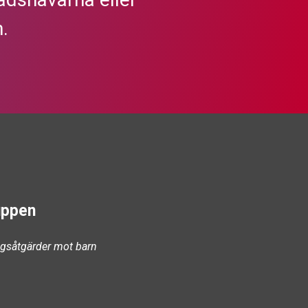
.
uppen
ångsåtgärder mot barn