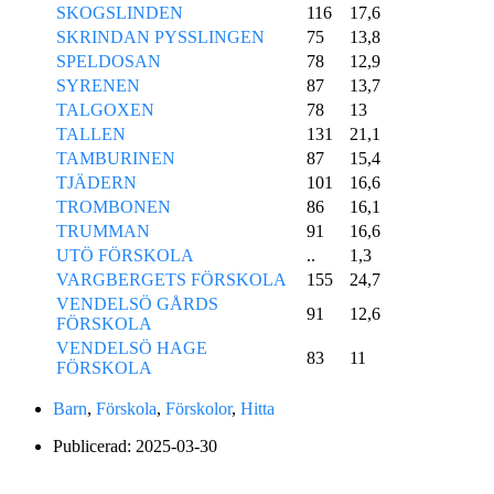
SKOGSLINDEN
116
17,6
SKRINDAN PYSSLINGEN
75
13,8
SPELDOSAN
78
12,9
SYRENEN
87
13,7
TALGOXEN
78
13
TALLEN
131
21,1
TAMBURINEN
87
15,4
TJÄDERN
101
16,6
TROMBONEN
86
16,1
TRUMMAN
91
16,6
UTÖ FÖRSKOLA
..
1,3
VARGBERGETS FÖRSKOLA
155
24,7
VENDELSÖ GÅRDS
91
12,6
FÖRSKOLA
VENDELSÖ HAGE
83
11
FÖRSKOLA
Barn
,
Förskola
,
Förskolor
,
Hitta
Publicerad:
2025-03-30