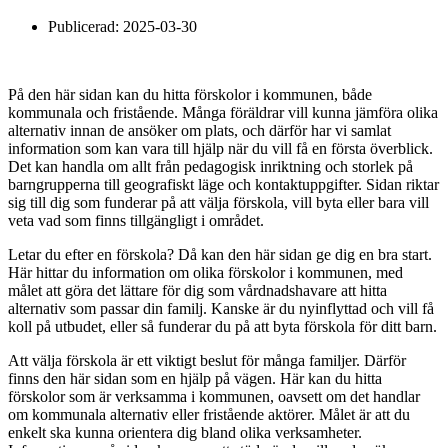
Publicerad:
2025-03-30
På den här sidan kan du hitta förskolor i kommunen, både
kommunala och fristående. Många föräldrar vill kunna jämföra olika
alternativ innan de ansöker om plats, och därför har vi samlat
information som kan vara till hjälp när du vill få en första överblick.
Det kan handla om allt från pedagogisk inriktning och storlek på
barngrupperna till geografiskt läge och kontaktuppgifter. Sidan riktar
sig till dig som funderar på att välja förskola, vill byta eller bara vill
veta vad som finns tillgängligt i området.
Letar du efter en förskola? Då kan den här sidan ge dig en bra start.
Här hittar du information om olika förskolor i kommunen, med
målet att göra det lättare för dig som vårdnadshavare att hitta
alternativ som passar din familj. Kanske är du nyinflyttad och vill få
koll på utbudet, eller så funderar du på att byta förskola för ditt barn.
Att välja förskola är ett viktigt beslut för många familjer. Därför
finns den här sidan som en hjälp på vägen. Här kan du hitta
förskolor som är verksamma i kommunen, oavsett om det handlar
om kommunala alternativ eller fristående aktörer. Målet är att du
enkelt ska kunna orientera dig bland olika verksamheter.