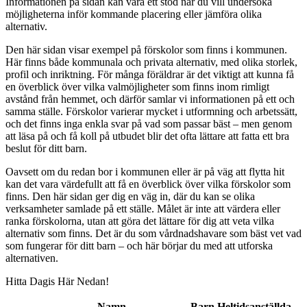
Informationen på sidan kan vara ett stöd när du vill undersöka
möjligheterna inför kommande placering eller jämföra olika
alternativ.
Den här sidan visar exempel på förskolor som finns i kommunen.
Här finns både kommunala och privata alternativ, med olika storlek,
profil och inriktning. För många föräldrar är det viktigt att kunna få
en överblick över vilka valmöjligheter som finns inom rimligt
avstånd från hemmet, och därför samlar vi informationen på ett och
samma ställe. Förskolor varierar mycket i utformning och arbetssätt,
och det finns inga enkla svar på vad som passar bäst – men genom
att läsa på och få koll på utbudet blir det ofta lättare att fatta ett bra
beslut för ditt barn.
Oavsett om du redan bor i kommunen eller är på väg att flytta hit
kan det vara värdefullt att få en överblick över vilka förskolor som
finns. Den här sidan ger dig en väg in, där du kan se olika
verksamheter samlade på ett ställe. Målet är inte att värdera eller
ranka förskolorna, utan att göra det lättare för dig att veta vilka
alternativ som finns. Det är du som vårdnadshavare som bäst vet vad
som fungerar för ditt barn – och här börjar du med att utforska
alternativen.
Hitta Dagis Här Nedan!
Namn
Barn
Heltidsanställda