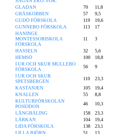
SAGAN EKO. FÖR.
GLADAN
70
11,8
GRÄSKOBBEN
57
9,5
GUDÖ FÖRSKOLA
119
19,6
GUNNEBO FÖRSKOLA
113
17
HANINGE
MONTESSORISKOLA
11
3
FÖRSKOLA
HASSELN
32
5,6
HEMSÖ
100
18,8
I UR OCH SKUR MULLEBO
56
9
FÖRSKOLA
I UR OCH SKUR
110
23,3
SPETSBERGEN
KASTANJEN
105
19,4
KNALLEN
55
8,8
KULTURFÖRSKOLAN
46
10,3
POSEIDON
LÅNGBÄLING
158
23,3
LÄRKAN
104
19,4
LIDA FÖRSKOLA
138
23,1
LILLA BJÖRN
51
13