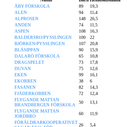
ÅBY FÖRSKOLA
89
19,3
ALEN
94
11,4
ALPROSEN
148
26,5
ANDEN
74
11,5
ASPEN
108
16,3
BALDERSRO/PYSSLINGEN
100
22
BJÖRKEN/PYSSLINGEN
107
20,8
BLÅSIPPAN
90
15,9
DALARÖ FÖRSKOLA
65
10,8
DRAGSPELET
73
17,8
DUVAN
75
12,6
EKEN
99
16,1
EKORREN
38
6
FASANEN
82
14,3
FJÄDERKOBBEN
72
12,4
FLYGANDE MATTAN
50
13,1
BRANDBERGEN FÖRSKOLA
FLYGANDE MATTAN
60
11,9
JORDBRO
FÖRÄLDRARKOOPERATIVET
26
5,4