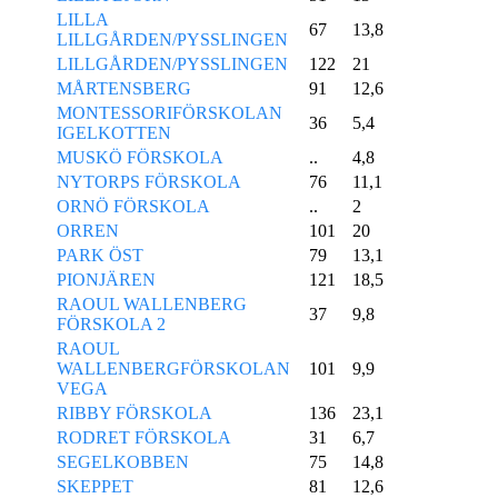
LILLA
67
13,8
LILLGÅRDEN/PYSSLINGEN
LILLGÅRDEN/PYSSLINGEN
122
21
MÅRTENSBERG
91
12,6
MONTESSORIFÖRSKOLAN
36
5,4
IGELKOTTEN
MUSKÖ FÖRSKOLA
..
4,8
NYTORPS FÖRSKOLA
76
11,1
ORNÖ FÖRSKOLA
..
2
ORREN
101
20
PARK ÖST
79
13,1
PIONJÄREN
121
18,5
RAOUL WALLENBERG
37
9,8
FÖRSKOLA 2
RAOUL
WALLENBERGFÖRSKOLAN
101
9,9
VEGA
RIBBY FÖRSKOLA
136
23,1
RODRET FÖRSKOLA
31
6,7
SEGELKOBBEN
75
14,8
SKEPPET
81
12,6