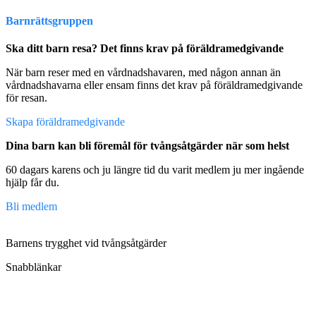
Barnrättsgruppen
Ska ditt barn resa? Det finns krav på föräldramedgivande
När barn reser med en vårdnadshavaren, med någon annan än
vårdnadshavarna eller ensam finns det krav på föräldramedgivande
för resan.
Skapa föräldramedgivande
Dina barn kan bli föremål för tvångsåtgärder när som helst
60 dagars karens och ju längre tid du varit medlem ju mer ingående
hjälp får du.
Bli medlem
Barnens trygghet vid tvångsåtgärder
Snabblänkar
Om oss
Regler och villkor