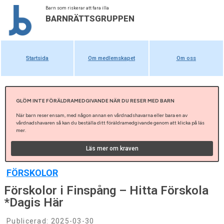
Barn som riskerar att fara illa
BARNRÄTTSGRUPPEN
Startsida
Om medlemskapet
Om oss
GLÖM INTE FÖRÄLDRAMEDGIVANDE NÄR DU RESER MED BARN
När barn reser ensam, med någon annan en vårdnadshavarna eller bara en av
vårdnadshavaren så kan du beställa ditt föräldramedgivande genom att klicka på läs
mer.
Läs mer om kraven
FÖRSKOLOR
Förskolor i Finspång – Hitta Förskola
*Dagis Här
Publicerad:
2025-03-30