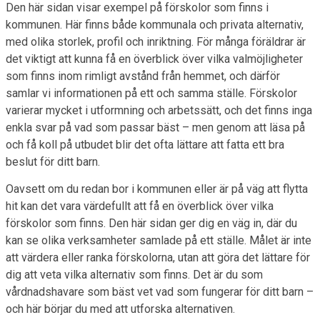
Den här sidan visar exempel på förskolor som finns i
kommunen. Här finns både kommunala och privata alternativ,
med olika storlek, profil och inriktning. För många föräldrar är
det viktigt att kunna få en överblick över vilka valmöjligheter
som finns inom rimligt avstånd från hemmet, och därför
samlar vi informationen på ett och samma ställe. Förskolor
varierar mycket i utformning och arbetssätt, och det finns inga
enkla svar på vad som passar bäst – men genom att läsa på
och få koll på utbudet blir det ofta lättare att fatta ett bra
beslut för ditt barn.
Oavsett om du redan bor i kommunen eller är på väg att flytta
hit kan det vara värdefullt att få en överblick över vilka
förskolor som finns. Den här sidan ger dig en väg in, där du
kan se olika verksamheter samlade på ett ställe. Målet är inte
att värdera eller ranka förskolorna, utan att göra det lättare för
dig att veta vilka alternativ som finns. Det är du som
vårdnadshavare som bäst vet vad som fungerar för ditt barn –
och här börjar du med att utforska alternativen.