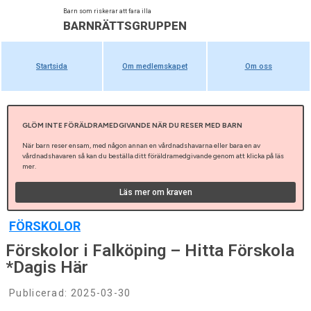
Barn som riskerar att fara illa
BARNRÄTTSGRUPPEN
Startsida
Om medlemskapet
Om oss
GLÖM INTE FÖRÄLDRAMEDGIVANDE NÄR DU RESER MED BARN
När barn reser ensam, med någon annan en vårdnadshavarna eller bara en av
vårdnadshavaren så kan du beställa ditt föräldramedgivande genom att klicka på läs
mer.
Läs mer om kraven
FÖRSKOLOR
Förskolor i Falköping – Hitta Förskola
*Dagis Här
Publicerad:
2025-03-30