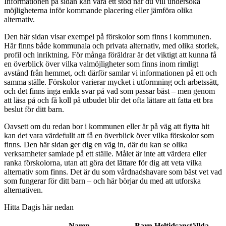
Informationen på sidan kan vara ett stöd när du vill undersöka
möjligheterna inför kommande placering eller jämföra olika
alternativ.
Den här sidan visar exempel på förskolor som finns i kommunen.
Här finns både kommunala och privata alternativ, med olika storlek,
profil och inriktning. För många föräldrar är det viktigt att kunna få
en överblick över vilka valmöjligheter som finns inom rimligt
avstånd från hemmet, och därför samlar vi informationen på ett och
samma ställe. Förskolor varierar mycket i utformning och arbetssätt,
och det finns inga enkla svar på vad som passar bäst – men genom
att läsa på och få koll på utbudet blir det ofta lättare att fatta ett bra
beslut för ditt barn.
Oavsett om du redan bor i kommunen eller är på väg att flytta hit
kan det vara värdefullt att få en överblick över vilka förskolor som
finns. Den här sidan ger dig en väg in, där du kan se olika
verksamheter samlade på ett ställe. Målet är inte att värdera eller
ranka förskolorna, utan att göra det lättare för dig att veta vilka
alternativ som finns. Det är du som vårdnadshavare som bäst vet vad
som fungerar för ditt barn – och här börjar du med att utforska
alternativen.
Hitta Dagis här nedan
Namn
Barn
Heltidsanställda