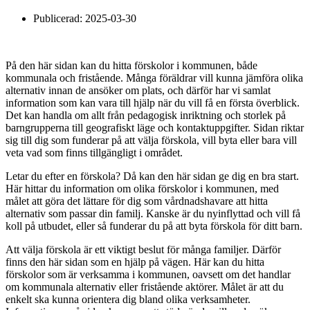
Publicerad:
2025-03-30
På den här sidan kan du hitta förskolor i kommunen, både
kommunala och fristående. Många föräldrar vill kunna jämföra olika
alternativ innan de ansöker om plats, och därför har vi samlat
information som kan vara till hjälp när du vill få en första överblick.
Det kan handla om allt från pedagogisk inriktning och storlek på
barngrupperna till geografiskt läge och kontaktuppgifter. Sidan riktar
sig till dig som funderar på att välja förskola, vill byta eller bara vill
veta vad som finns tillgängligt i området.
Letar du efter en förskola? Då kan den här sidan ge dig en bra start.
Här hittar du information om olika förskolor i kommunen, med
målet att göra det lättare för dig som vårdnadshavare att hitta
alternativ som passar din familj. Kanske är du nyinflyttad och vill få
koll på utbudet, eller så funderar du på att byta förskola för ditt barn.
Att välja förskola är ett viktigt beslut för många familjer. Därför
finns den här sidan som en hjälp på vägen. Här kan du hitta
förskolor som är verksamma i kommunen, oavsett om det handlar
om kommunala alternativ eller fristående aktörer. Målet är att du
enkelt ska kunna orientera dig bland olika verksamheter.