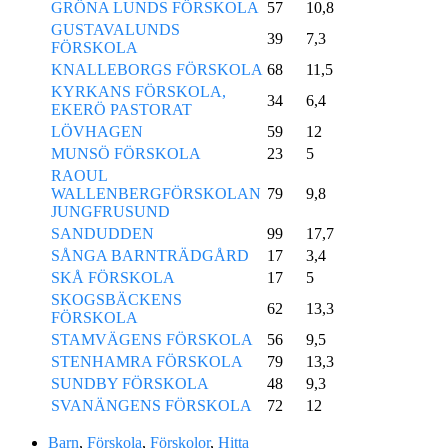
GRÖNA LUNDS FÖRSKOLA
57
10,8
GUSTAVALUNDS
39
7,3
FÖRSKOLA
KNALLEBORGS FÖRSKOLA
68
11,5
KYRKANS FÖRSKOLA,
34
6,4
EKERÖ PASTORAT
LÖVHAGEN
59
12
MUNSÖ FÖRSKOLA
23
5
RAOUL
WALLENBERGFÖRSKOLAN
79
9,8
JUNGFRUSUND
SANDUDDEN
99
17,7
SÅNGA BARNTRÄDGÅRD
17
3,4
SKÅ FÖRSKOLA
17
5
SKOGSBÄCKENS
62
13,3
FÖRSKOLA
STAMVÄGENS FÖRSKOLA
56
9,5
STENHAMRA FÖRSKOLA
79
13,3
SUNDBY FÖRSKOLA
48
9,3
SVANÄNGENS FÖRSKOLA
72
12
Barn
,
Förskola
,
Förskolor
,
Hitta