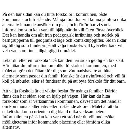
På den här sidan kan du hitta förskolor i kommunen, både
kommunala och fristående. Många föräldrar vill kunna jämföra olika
alternativ innan de ansöker om plats, och därför har vi samlat
information som kan vara till hjälp när du vill få en första överblick.
Det kan handla om allt från pedagogisk inriktning och storlek på
barngrupperna till geografiskt läge och kontaktuppgifter. Sidan riktar
sig till dig som funderar på att välja förskola, vill byta eller bara vill
veta vad som finns tillgängligt i området.
Letar du efter en förskola? Då kan den här sidan ge dig en bra start.
Här hittar du information om olika förskolor i kommunen, med
målet att göra det lättare för dig som vårdnadshavare att hitta
alternativ som passar din familj. Kanske är du nyinflyttad och vill få
koll på utbudet, eller så funderar du på att byta förskola för ditt barn.
Att välja förskola är ett viktigt beslut för många familjer. Därför
finns den här sidan som en hjälp på vägen. Här kan du hitta
förskolor som är verksamma i kommunen, oavsett om det handlar
om kommunala alternativ eller fristående aktörer. Målet är att du
enkelt ska kunna orientera dig bland olika verksamheter.
Informationen på sidan kan vara ett stöd när du vill undersöka
möjligheterna inför kommande placering eller jämföra olika
alternativ.