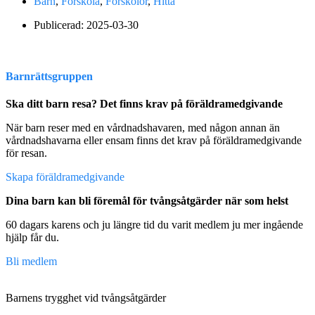
Barn
,
Förskola
,
Förskolor
,
Hitta
Publicerad:
2025-03-30
Barnrättsgruppen
Ska ditt barn resa? Det finns krav på föräldramedgivande
När barn reser med en vårdnadshavaren, med någon annan än
vårdnadshavarna eller ensam finns det krav på föräldramedgivande
för resan.
Skapa föräldramedgivande
Dina barn kan bli föremål för tvångsåtgärder när som helst
60 dagars karens och ju längre tid du varit medlem ju mer ingående
hjälp får du.
Bli medlem
Barnens trygghet vid tvångsåtgärder