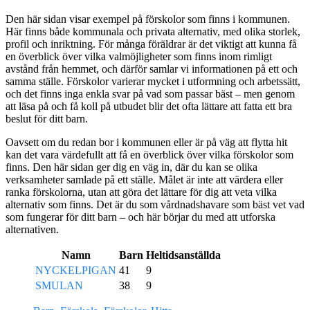
Den här sidan visar exempel på förskolor som finns i kommunen.
Här finns både kommunala och privata alternativ, med olika storlek,
profil och inriktning. För många föräldrar är det viktigt att kunna få
en överblick över vilka valmöjligheter som finns inom rimligt
avstånd från hemmet, och därför samlar vi informationen på ett och
samma ställe. Förskolor varierar mycket i utformning och arbetssätt,
och det finns inga enkla svar på vad som passar bäst – men genom
att läsa på och få koll på utbudet blir det ofta lättare att fatta ett bra
beslut för ditt barn.
Oavsett om du redan bor i kommunen eller är på väg att flytta hit
kan det vara värdefullt att få en överblick över vilka förskolor som
finns. Den här sidan ger dig en väg in, där du kan se olika
verksamheter samlade på ett ställe. Målet är inte att värdera eller
ranka förskolorna, utan att göra det lättare för dig att veta vilka
alternativ som finns. Det är du som vårdnadshavare som bäst vet vad
som fungerar för ditt barn – och här börjar du med att utforska
alternativen.
Namn
Barn
Heltidsanställda
NYCKELPIGAN
41
9
SMULAN
38
9