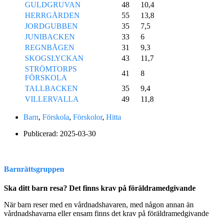
GULDGRUVAN
48
10,4
HERRGÅRDEN
55
13,8
JORDGUBBEN
35
7,5
JUNIBACKEN
33
6
REGNBÅGEN
31
9,3
SKOGSLYCKAN
43
11,7
STRÖMTORPS
41
8
FÖRSKOLA
TALLBACKEN
35
9,4
VILLERVALLA
49
11,8
Barn
,
Förskola
,
Förskolor
,
Hitta
Publicerad:
2025-03-30
Barnrättsgruppen
Ska ditt barn resa? Det finns krav på föräldramedgivande
När barn reser med en vårdnadshavaren, med någon annan än
vårdnadshavarna eller ensam finns det krav på föräldramedgivande