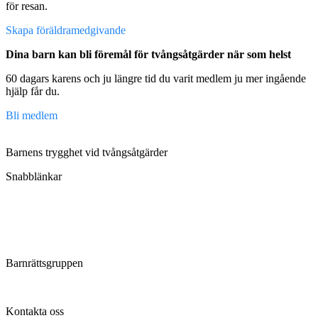
för resan.
Skapa föräldramedgivande
Dina barn kan bli föremål för tvångsåtgärder när som helst
60 dagars karens och ju längre tid du varit medlem ju mer ingående
hjälp får du.
Bli medlem
Barnens trygghet vid tvångsåtgärder
Snabblänkar
Om oss
Regler och villkor
Integritetspolicy
Aktuellt
Barnrättsgruppen
Hjälper till vid tvångsåtgärder mot barn
Kontakta oss