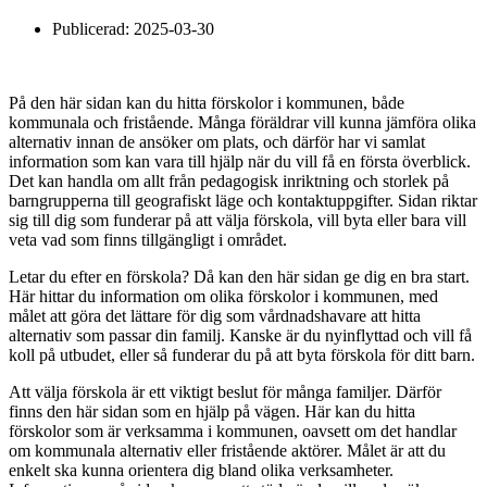
Publicerad:
2025-03-30
På den här sidan kan du hitta förskolor i kommunen, både
kommunala och fristående. Många föräldrar vill kunna jämföra olika
alternativ innan de ansöker om plats, och därför har vi samlat
information som kan vara till hjälp när du vill få en första överblick.
Det kan handla om allt från pedagogisk inriktning och storlek på
barngrupperna till geografiskt läge och kontaktuppgifter. Sidan riktar
sig till dig som funderar på att välja förskola, vill byta eller bara vill
veta vad som finns tillgängligt i området.
Letar du efter en förskola? Då kan den här sidan ge dig en bra start.
Här hittar du information om olika förskolor i kommunen, med
målet att göra det lättare för dig som vårdnadshavare att hitta
alternativ som passar din familj. Kanske är du nyinflyttad och vill få
koll på utbudet, eller så funderar du på att byta förskola för ditt barn.
Att välja förskola är ett viktigt beslut för många familjer. Därför
finns den här sidan som en hjälp på vägen. Här kan du hitta
förskolor som är verksamma i kommunen, oavsett om det handlar
om kommunala alternativ eller fristående aktörer. Målet är att du
enkelt ska kunna orientera dig bland olika verksamheter.