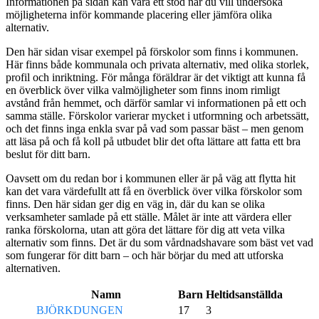
Informationen på sidan kan vara ett stöd när du vill undersöka
möjligheterna inför kommande placering eller jämföra olika
alternativ.
Den här sidan visar exempel på förskolor som finns i kommunen.
Här finns både kommunala och privata alternativ, med olika storlek,
profil och inriktning. För många föräldrar är det viktigt att kunna få
en överblick över vilka valmöjligheter som finns inom rimligt
avstånd från hemmet, och därför samlar vi informationen på ett och
samma ställe. Förskolor varierar mycket i utformning och arbetssätt,
och det finns inga enkla svar på vad som passar bäst – men genom
att läsa på och få koll på utbudet blir det ofta lättare att fatta ett bra
beslut för ditt barn.
Oavsett om du redan bor i kommunen eller är på väg att flytta hit
kan det vara värdefullt att få en överblick över vilka förskolor som
finns. Den här sidan ger dig en väg in, där du kan se olika
verksamheter samlade på ett ställe. Målet är inte att värdera eller
ranka förskolorna, utan att göra det lättare för dig att veta vilka
alternativ som finns. Det är du som vårdnadshavare som bäst vet vad
som fungerar för ditt barn – och här börjar du med att utforska
alternativen.
Namn
Barn
Heltidsanställda
BJÖRKDUNGEN
17
3