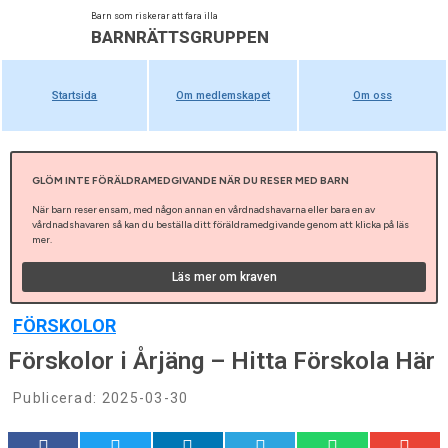
Barn som riskerar att fara illa
BARNRÄTTSGRUPPEN
Startsida
Om medlemskapet
Om oss
GLÖM INTE FÖRÄLDRAMEDGIVANDE NÄR DU RESER MED BARN
När barn reser ensam, med någon annan en vårdnadshavarna eller bara en av
vårdnadshavaren så kan du beställa ditt föräldramedgivande genom att klicka på läs
mer.
Läs mer om kraven
FÖRSKOLOR
Förskolor i Årjäng – Hitta Förskola Här
Publicerad:
2025-03-30