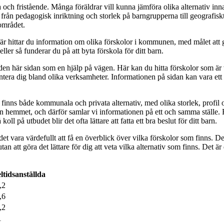
ch fristående. Många föräldrar vill kunna jämföra olika alternativ inn
t från pedagogisk inriktning och storlek på barngrupperna till geografiskt
 området.
Här hittar du information om olika förskolor i kommunen, med målet att g
ller så funderar du på att byta förskola för ditt barn.
finns den här sidan som en hjälp på vägen. Här kan du hitta förskolor 
orientera dig bland olika verksamheter. Informationen på sidan kan vara 
nns både kommunala och privata alternativ, med olika storlek, profil oc
n hemmet, och därför samlar vi informationen på ett och samma ställe. F
 på utbudet blir det ofta lättare att fatta ett bra beslut för ditt barn.
det vara värdefullt att få en överblick över vilka förskolor som finns. D
, utan att göra det lättare för dig att veta vilka alternativ som finns. De
ltidsanställda
,2
,6
,2
1