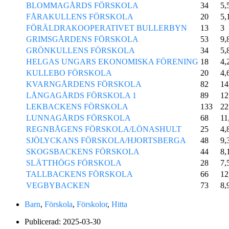
BLOMMAGÅRDS FÖRSKOLA
34
5,
FÅRAKULLENS FÖRSKOLA
20
5,
FÖRÄLDRAKOOPERATIVET BULLERBYN
13
3
GRIMSGÅRDENS FÖRSKOLA
53
9,
GRÖNKULLENS FÖRSKOLA
34
5,
HELGAS UNGARS EKONOMISKA FÖRENING
18
4,
KULLEBO FÖRSKOLA
20
4,
KVARNGÅRDENS FÖRSKOLA
82
14
LÅNGAGÅRDS FÖRSKOLA 1
89
12
LEKBACKENS FÖRSKOLA
133
22
LUNNAGÅRDS FÖRSKOLA
68
11
REGNBÅGENS FÖRSKOLA/LÖNASHULT
25
4,
SJÖLYCKANS FÖRSKOLA/HJORTSBERGA
48
9,
SKOGSBACKENS FÖRSKOLA
44
8,
SLÄTTHÖGS FÖRSKOLA
28
7,
TALLBACKENS FÖRSKOLA
66
12
VEGBYBACKEN
73
8,
Barn
,
Förskola
,
Förskolor
,
Hitta
Publicerad:
2025-03-30