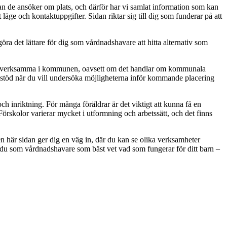
an de ansöker om plats, och därför har vi samlat information som kan
 läge och kontaktuppgifter. Sidan riktar sig till dig som funderar på att
öra det lättare för dig som vårdnadshavare att hitta alternativ som
som är verksamma i kommunen, oavsett om det handlar om kommunala
ett stöd när du vill undersöka möjligheterna inför kommande placering
h inriktning. För många föräldrar är det viktigt att kunna få en
örskolor varierar mycket i utformning och arbetssätt, och det finns
en här sidan ger dig en väg in, där du kan se olika verksamheter
t är du som vårdnadshavare som bäst vet vad som fungerar för ditt barn –