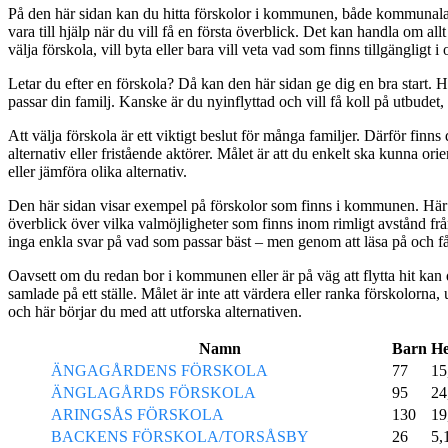
På den här sidan kan du hitta förskolor i kommunen, både kommunala o
vara till hjälp när du vill få en första överblick. Det kan handla om all
välja förskola, vill byta eller bara vill veta vad som finns tillgängligt i
Letar du efter en förskola? Då kan den här sidan ge dig en bra start. 
passar din familj. Kanske är du nyinflyttad och vill få koll på utbudet, e
Att välja förskola är ett viktigt beslut för många familjer. Därför 
alternativ eller fristående aktörer. Målet är att du enkelt ska kunna 
eller jämföra olika alternativ.
Den här sidan visar exempel på förskolor som finns i kommunen. Här fi
överblick över vilka valmöjligheter som finns inom rimligt avstånd frå
inga enkla svar på vad som passar bäst – men genom att läsa på och få koll
Oavsett om du redan bor i kommunen eller är på väg att flytta hit kan 
samlade på ett ställe. Målet är inte att värdera eller ranka förskolorna
och här börjar du med att utforska alternativen.
Namn
Barn
He
ÄNGAGÅRDENS FÖRSKOLA
77
15
ÄNGLAGÅRDS FÖRSKOLA
95
24
ARINGSÅS FÖRSKOLA
130
19
BACKENS FÖRSKOLA/TORSÅSBY
26
5,