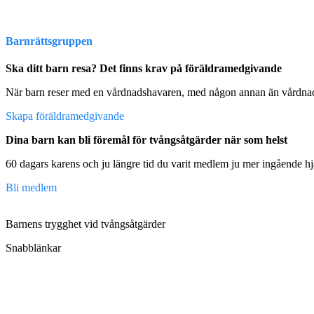
Barnrättsgruppen
Ska ditt barn resa? Det finns krav på föräldramedgivande
När barn reser med en vårdnadshavaren, med någon annan än vårdnads
Skapa föräldramedgivande
Dina barn kan bli föremål för tvångsåtgärder när som helst
60 dagars karens och ju längre tid du varit medlem ju mer ingående hj
Bli medlem
Barnens trygghet vid tvångsåtgärder
Snabblänkar
Om oss
Regler och villkor
Integritetspolicy
Aktuellt