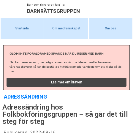
Barn som riskerar att fara illa
BARNRÄTTSGRUPPEN
Startsida
Om medlemskapet
Om oss
GLÖM INTE FÖRÄLDRAMEDGIVANDE NÄR DU RESER MED BARN
När barn reser ensam, med någon annan en vårdnadshavarna eller bara en av
vårdnadshavaren så kan du beställa ditt föräldramedgivande genom att klicka på läs
mer.
Läs mer om kraven
ADRESSÄNDRING
Adressändring hos
Folkbokföringsgruppen – så går det till
steg för steg
Publicerad:
2022-09-16