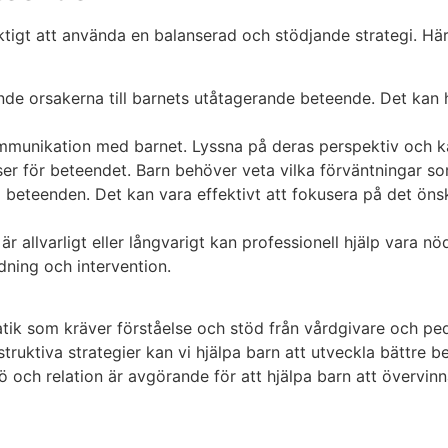
tigt att använda en balanserad och stödjande strategi. Här 
nde orsakerna till barnets utåtagerande beteende. Det kan 
unikation med barnet. Lyssna på deras perspektiv och kä
r för beteendet. Barn behöver veta vilka förväntningar som
beteenden. Det kan vara effektivt att fokusera på det önsk
allvarligt eller långvarigt kan professionell hjälp vara nö
dning och intervention.
ik som kräver förståelse och stöd från vårdgivare och pe
struktiva strategier kan vi hjälpa barn att utveckla bättre 
jö och relation är avgörande för att hjälpa barn att överv