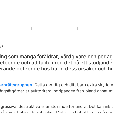
n?
ng som många föräldrar, vårdgivare och pedag
eteende och att ta itu med det på ett stödjande 
agerande beteende hos barn, dess orsaker och 
Barnrättsgruppen
. Detta ger dig och ditt barn extra skydd 
 Tvångsåtgärder är auktoritära ingripanden från bland annat
ressiva, destruktiva eller störande för andra. Det kan inkl
t på samarbete och trotsighet. Det är viktigt att skilja på n