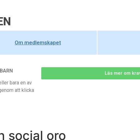
EN
Om medlemskapet
 BARN
Läs mer om kra
ller bara en av
genom att klicka
 social oro