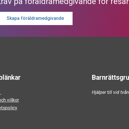
krav på föräldramedgivande för resan
Skapa föräldramedgivande
blänkar
Barnrättsgr
s
Hjälper till vid tv
ch villkor
etspolicy