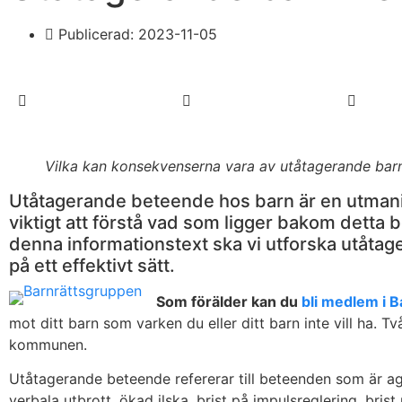
Publicerad:
2023-11-05
Vilka kan konsekvenserna vara av utåtagerande bar
Utåtagerande beteende hos barn är en utmani
viktigt att förstå vad som ligger bakom detta b
denna informationstext ska vi utforska utåt
på ett effektivt sätt.
Som förälder kan du
bli medlem i 
mot ditt barn som varken du eller ditt barn inte vill ha.
kommunen.
Utåtagerande beteende refererar till beteenden som är agg
verbala utbrott, ökad ilska, brist på impulsreglering, bris