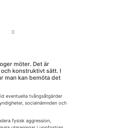
oger möter. Det är
och konstruktivt sätt. I
hur man kan bemöta det
vid eventuella tvångsåtgärder
 myndigheter, socialnämnden och
udera fysisk aggression,
ormala utmaningar i uppfostran