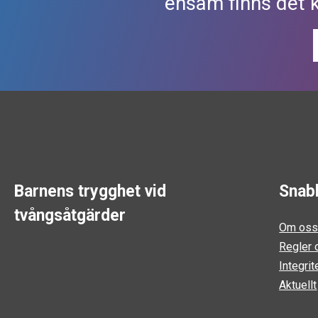
ensam finns det 
Barnens trygghet vid
Snab
tvångsåtgärder
Om os
Regler o
Integrit
Aktuellt