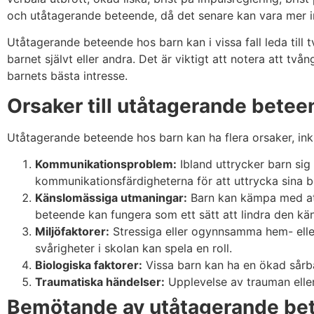
och utåtagerande beteende, då det senare kan vara mer in
Utåtagerande beteende hos barn kan i vissa fall leda till 
barnet självt eller andra. Det är viktigt att notera att t
barnets bästa intresse.
Orsaker till utåtagerande betee
Utåtagerande beteende hos barn kan ha flera orsaker, inkl
Kommunikationsproblem:
Ibland uttrycker barn si
kommunikationsfärdigheterna för att uttrycka sina be
Känslomässiga utmaningar:
Barn kan kämpa med att 
beteende kan fungera som ett sätt att lindra den kä
Miljöfaktorer:
Stressiga eller ogynnsamma hem- eller
svårigheter i skolan kan spela en roll.
Biologiska faktorer:
Vissa barn kan ha en ökad sårba
Traumatiska händelser:
Upplevelse av trauman eller
Bemötande av utåtagerande be