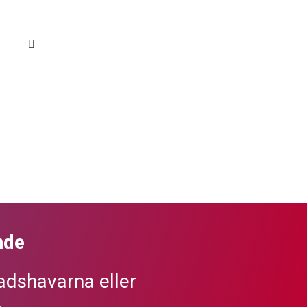
nde
dshavarna eller