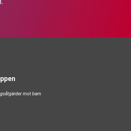
.
uppen
ångsåtgärder mot barn