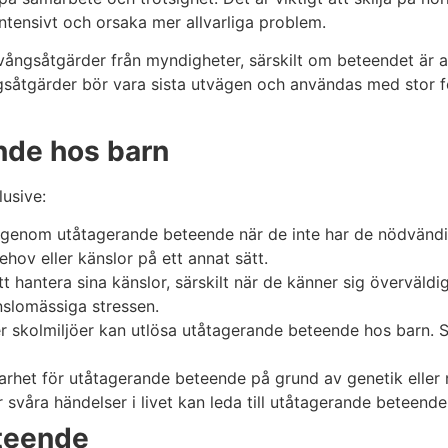
tensivt och orsaka mer allvarliga problem.
tvångsåtgärder från myndigheter, särskilt om beteendet är al
vångsåtgärder bör vara sista utvägen och användas med stor fö
nde hos barn
usive:
g genom utåtagerande beteende när de inte har de nödvänd
hov eller känslor på ett annat sätt.
hantera sina känslor, särskilt när de känner sig överväldi
nslomässiga stressen.
 skolmiljöer kan utlösa utåtagerande beteende hos barn. Sv
rhet för utåtagerande beteende på grund av genetik eller 
 svåra händelser i livet kan leda till utåtagerande beteen
teende