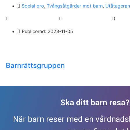
Social oro
,
Tvångsåtgärder mot barn
,
Utåtageran
Publicerad:
2023-11-05
Barnrättsgruppen
Ska ditt barn resa
När barn reser med en vårdnads