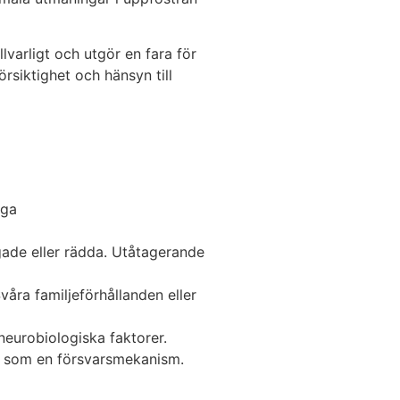
lvarligt och utgör en fara för
rsiktighet och hänsyn till
iga
gade eller rädda. Utåtagerande
åra familjeförhållanden eller
neurobiologiska faktorer.
de som en försvarsmekanism.