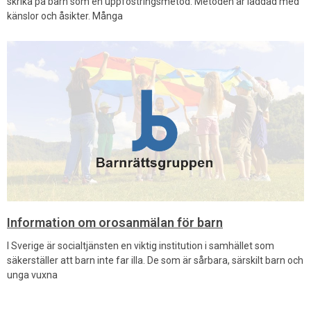
skrika på barn som en uppfostringsmetod. Metoden är laddad med
känslor och åsikter. Många
Information om orosanmälan för barn
I Sverige är socialtjänsten en viktig institution i samhället som
säkerställer att barn inte far illa. De som är sårbara, särskilt barn och
unga vuxna